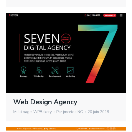
Web Design Agency
Multi page
,
WPBakery
Par
jmcetqaING
20 juin 2019