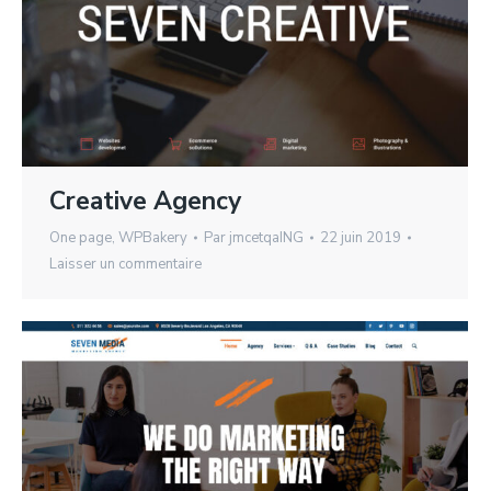
Creative Agency
One page
,
WPBakery
Par
jmcetqaING
22 juin 2019
Laisser un commentaire