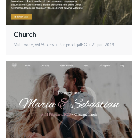
Church
Multi page
,
WPBakery
Par
jmcetqaING
21 juin 2019