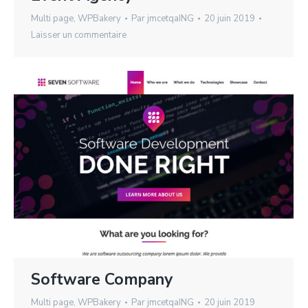
Multi page
,
WPBakery
Par
jmcetqaING
20 juin 2019
Laisser un commentaire
Software Company
Multi page
,
WPBakery
Par
jmcetqaING
20 juin 2019