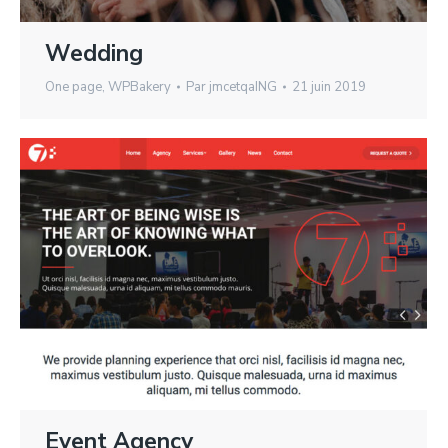
Wedding
One page
,
WPBakery
Par
jmcetqaING
21 juin 2019
Event Agency