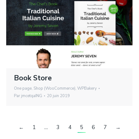
Book Store
One page
,
Shop (WooCommerce)
,
WPBakery
Par
jmcetqaING
20 juin 2019
←
1
…
3
4
5
6
7
→