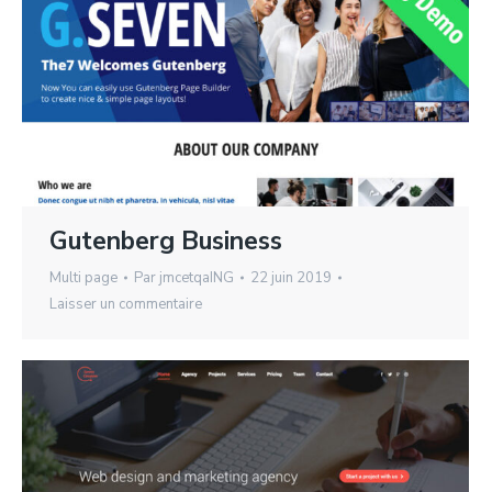
Gutenberg Business
Multi page
Par
jmcetqaING
22 juin 2019
Laisser un commentaire