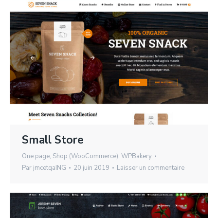
Small Store
One page
,
Shop (WooCommerce)
,
WPBakery
Par
jmcetqaING
20 juin 2019
Laisser un commentaire